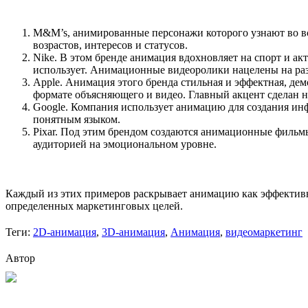
M&M’s, анимированные персонажи которого узнают во все
возрастов, интересов и статусов.
Nike. В этом бренде анимация вдохновляет на спорт и а
использует. Анимационные видеоролики нацелены на раз
Apple. Анимация этого бренда стильная и эффектная, д
формате объясняющего и видео. Главный акцент сделан н
Google. Компания использует анимацию для создания ин
понятным языком.
Pixar. Под этим брендом создаются анимационные фильмы
аудиторией на эмоциональном уровне.
Каждый из этих примеров раскрывает анимацию как эффективн
определенных маркетинговых целей.
Теги:
2D-анимация
,
3D-анимация
,
Анимация
,
видеомаркетинг
Автор