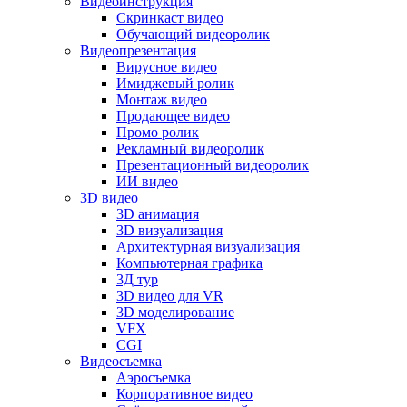
Видеоинструкция
Скринкаст видео
Обучающий видеоролик
Видеопрезентация
Вирусное видео
Имиджевый ролик
Монтаж видео
Продающее видео
Промо ролик
Рекламный видеоролик
Презентационный видеоролик
ИИ видео
3D видео
3D анимация
3D визуализация
Архитектурная визуализация
Компьютерная графика
3Д тур
3D видео для VR
3D моделирование
VFX
CGI
Видеосъемка
Аэросъемка
Корпоративное видео