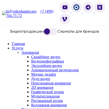
hi@videohunter.pro
+7 (499)
704-71-72
Видеопродакшен
Сериалы для брендов
Главная
Услуги
Анимация
Скрайбинг видео
Видеоинфографика
Эксплейнер видео
Анимационный видеоролик
Моушн дизайн
Дудл видео
Персонажная анимация
2D анимация
Графический ролик
Мультипликация
Рисованный ролик
Коллажная анимация