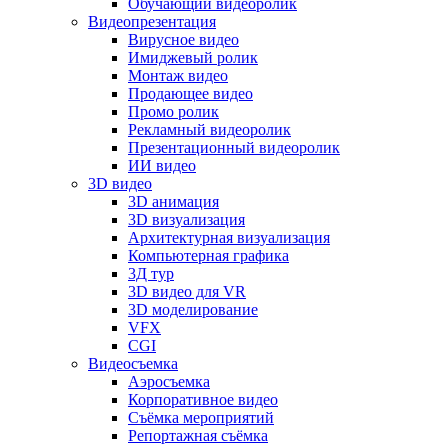
Обучающий видеоролик
Видеопрезентация
Вирусное видео
Имиджевый ролик
Монтаж видео
Продающее видео
Промо ролик
Рекламный видеоролик
Презентационный видеоролик
ИИ видео
3D видео
3D анимация
3D визуализация
Архитектурная визуализация
Компьютерная графика
3Д тур
3D видео для VR
3D моделирование
VFX
CGI
Видеосъемка
Аэросъемка
Корпоративное видео
Съёмка мероприятий
Репортажная съёмка