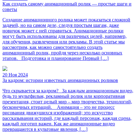
Как создать самому анимационный ролик — простые шаги и
советы
Создание анимационного ролика может показаться сложной
задачей, но на самом деле, следуя простым шагам, даже
новичок может с ней справиться. Анимационные ролики
могут быть использованы для различных целей, например,
для обучения, развлечения или рекламы. В этой статье мы
рассмотрим, как можно самостоятельно создать
анимационный ролик, пройдя через несколько основных
этапов. Подготовка и планирование Первый […]
20 Ноя 2024
За кадром: истории известных анимационных роликов
Что скрывается за кадром? За каждым анимационным видео,
будь то мультфильм, рекламный ролик или корпоративная
презентация, стоит целый мир – мир творчества, технологий,
бесконечных итераций. Анимация – это не процесс
рисования движущихся изображений; это искусство
рассказывания историй, где каждый персонаж, каждая сцена,
каждый логотип важен. Как же анимационные видео
превращаются в культовые явления, […]