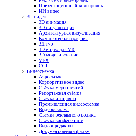
Рекламный видеоролик
Презентационный видеоролик
ИИ видео
3D видео
3D анимация
3D визуализация
Архитектурная визуализация
Компьютерная графика
3Д тур
3D видео для VR
3D моделирование
VFX
CGI
Видеосъемка
Аэросъемка
Корпоративное видео
Съёмка мероприятий
Репортажная съёмка
Съемка интервью
Промышленная видеосъемка
Видеореклама
Съемка рекламного ролика
Съемка конференций
Видеопродакшн
Документальный фильм