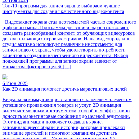
26 Ноя 2024
Топ-10 программ для записи экрана: выбираем лучшие
инструменты для создания качественного видеоконтента
Видеозахват экрана стал неотъемлемой частью современного
цифрового мира. Программы для записи экрана позволяют
создавать разнообразный контент: от обучающих видеоуроков
до захватывающих игровых стримов. Наша видеопродакшн
студия активно использует различные инструменты для
записи видео с экрана, чтобы удовлетворить потребности
клиентов в создании качественного видеоконтента. Выбор
подходящей программы для записи экрана зависит от
множества факторов: целей […]
6 Июн 2025
Как 2D анимация помогает достичь маркетинговых целей
Визуальная коммуникация становится ключевым элементом
успешного продвижения товаров и услуг. 2D анимация
выступает мощным инструментом, способным эффективно
доносить маркетинговые сообщения до целевой аудитории.
Этот вид анимации позволяет создавать яркие,
запоминающиеся образы и истории, которые привлекают
внимание зрителей и помогают компаниям достигать
поставленных целей. Уникальные возможности 2D