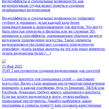
Видеоэффекты и специальные возможности: как
видеопродакшн студия может помочь в создании
незабываемых видеороликов
Видеоэффекты и специальные возможности добавляют
глубину и динамику, делая каждый кадр более
привлекательным и захватывающим для зрителя. Это могут
быть простые переходы и фильтры или же сложные 3D-
анимации и спецэффекты, превращающие обычное видео в
визуальное произведение искусства. Такие элементы
видеопроизводства помогают создавать определенную
атмосферу, делать разные акценты на тех или иных моментах,
делать видеоролик более […]
15 Янв 2025
ТОП 5 инструментов создания видеороликов для соцсетей
Создание контента для социальных сетей — настоящее
искусство. Видео стали мощным инструментом привлечения
внимания, и каждая платформа, будь то Instagram, TikTok или
Facebook, буквально требует яркого, креативного контента.
Если вы хотите выделиться в ленте, нужно выбрать
правильные инструменты. Давайте разберемся, какие
программы и сервисы помогут вам создавать качественные