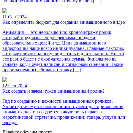
ролики без лишних хлопот. Почему выбор […]
11 Сен 2024
Как определить бюджет для создания анимационного видео
Анимация — это небольшой по хронометражу ролик,
который предназначен для рекламы, продажи,
образовательных целей и тд. Цена анимационного
видеоролика чаще всего индивидуальна. Главные факторы,
которые влияют на цену: вид, стиль и длительность. Но это
все равно будет не окончательная сумма. Финальную вы
узнаете, когда будет написан и согласован сценарий. Такие
правила немного сбивают с толку […]
12 Сен 2024
Как создать и зачем нужен анимационный ролик?
Гид по созданию и важности анимационных роликов.
Узнайте, почему это мощный инструмент для привлечения
внимания, как он создается, какую роль играет в
маркетинговой стратегии, продвижении товара, услуги или
бренда.
Давайте обсудим проект