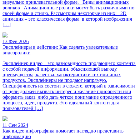
визуально привлекательной форме. Виды анимационных
роликов Анимационные ролики могут быть различными по
своей форме и стилю. Рассмотрим некоторые из них: 2D
анимация – это классическая форма, в которой изображения
[…]
13 Фев 2026
Эксплейнеры в действии: Как сделать увлекательные
видеоролики
Эксплейнер-видео – это разновидность продающего контента
с особой подачей информации, объясняющей выгоду,
преимущества, качества, характеристики тех или иных
продуктов. Эксплейнеры не продают напрямую.
Специфичность их состоит в сюжете, который в зависимости
от цели должен вызвать интерес и желание приобрести или
оформить заказ, либо дать четкое понимание определенного
процесса, идеи, продукта. Это идеальный контент для
пользователей […]
11 Сен 2024
Как видео инфографика помогает наглядно представить
информацию