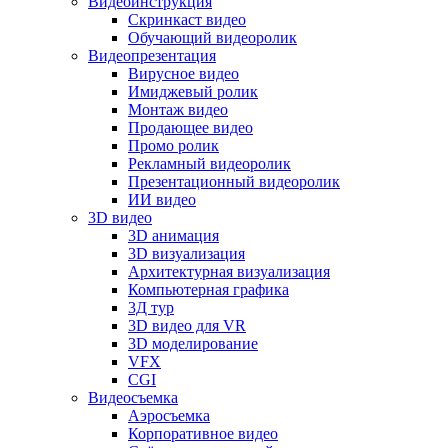
Видеоинструкция
Скринкаст видео
Обучающий видеоролик
Видеопрезентация
Вирусное видео
Имиджевый ролик
Монтаж видео
Продающее видео
Промо ролик
Рекламный видеоролик
Презентационный видеоролик
ИИ видео
3D видео
3D анимация
3D визуализация
Архитектурная визуализация
Компьютерная графика
3Д тур
3D видео для VR
3D моделирование
VFX
CGI
Видеосъемка
Аэросъемка
Корпоративное видео