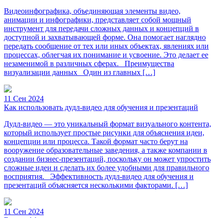
Видеоинфографика, объединяющая элементы видео,
анимации и инфографики, представляет собой мощный
инструмент для передачи сложных данных и концепций в
доступной и захватывающей форме. Она помогает наглядно
передать сообщение от тех или иных объектах, явлениях или
процессах, облегчая их понимание и усвоение. Это делает ее
незаменимой в различных сферах. Преимущества
визуализации данных Один из главных […]
11 Сен 2024
Как использовать дудл-видео для обучения и презентаций
Дудл-видео — это уникальный формат визуального контента,
который использует простые рисунки для объяснения идеи,
концепции или процесса. Такой формат часто берут на
вооружение образовательные заведения, а также компании в
создании бизнес-презентаций, поскольку он может упростить
сложные идеи и сделать их более удобными для правильного
восприятия. Эффективность дудл-видео для обучения и
презентаций объясняется несколькими факторами. […]
11 Сен 2024