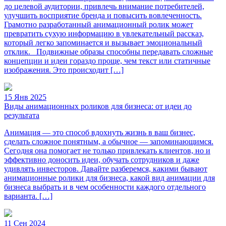
до целевой аудитории, привлечь внимание потребителей,
улучшить восприятие бренда и повысить вовлеченность.
Грамотно разработанный анимационный ролик может
превратить сухую информацию в увлекательный рассказ,
который легко запоминается и вызывает эмоциональный
отклик. Подвижные образы способны передавать сложные
концепции и идеи гораздо проще, чем текст или статичные
изображения. Это происходит […]
15 Янв 2025
Виды анимационных роликов для бизнеса: от идеи до
результата
Анимация — это способ вдохнуть жизнь в ваш бизнес,
сделать сложное понятным, а обычное — запоминающимся.
Сегодня она помогает не только привлекать клиентов, но и
эффективно доносить идеи, обучать сотрудников и даже
удивлять инвесторов. Давайте разберемся, какими бывают
анимационные ролики для бизнеса, какой вид анимации для
бизнеса выбрать и в чем особенности каждого отдельного
варианта. […]
11 Сен 2024