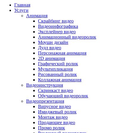
Главная
Услуги
Анимация
Скрайбинг видео
Видеоинфографика
Эксплейнер видео
Анимационный видеоролик
Моушн дизайн
Дудл видео
Персонажная анимация
2D анимация
Графический ролик
Мультипликация
Рисованный ролик
Коллажная анимация
Видеоинструкция
Скринкаст видео
Обучающий видеоролик
Видеопрезентация
Вирусное видео
Имиджевый ролик
Монтаж видео
Продающее видео
Промо ролик