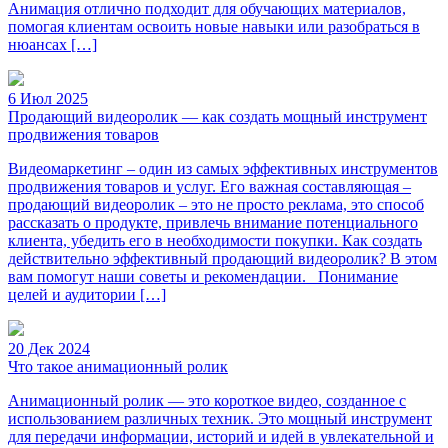
Анимация отлично подходит для обучающих материалов,
помогая клиентам освоить новые навыки или разобраться в
нюансах […]
6 Июл 2025
Продающий видеоролик — как создать мощный инструмент
продвижения товаров
Видеомаркетинг – один из самых эффективных инструментов
продвижения товаров и услуг. Его важная составляющая –
продающий видеоролик – это не просто реклама, это способ
рассказать о продукте, привлечь внимание потенциального
клиента, убедить его в необходимости покупки. Как создать
действительно эффективный продающий видеоролик? В этом
вам помогут наши советы и рекомендации. Понимание
целей и аудитории […]
20 Дек 2024
Что такое анимационный ролик
Анимационный ролик — это короткое видео, созданное с
использованием различных техник. Это мощный инструмент
для передачи информации, историй и идей в увлекательной и