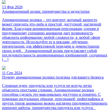
13 Фев 2026
Анимационный ролик: преимущества и недостатки
Анимационные ролики – это контент, который запросто
может передать что-либо в простой, доступной, наглядной
форме. Благодаря анимированным персонажам, сценам и
продуманному сценарию анимация дает возможность
объяснить информацию любой сложности, в любой сфере
деятельности. Используйте ее в рекламе, обучении,
презентациях для эффективной передачи и демонстрации
своих идей. Анимационный ролик представляет собой
последовательность анимированных изображений, созданных
[…]
11 Сен 2024
Почему анимационные ролики полезны для вашего бизнеса
Сложные идеи, продукты или услуги не всегда легко
объяснить простыми словами. Анимационные ролики
способны сделать это максимально доступно и понятно. С
помощью визуальных образов, персонажей, инфографики и
других типов анимации можно наглядно продемонстрировать
принцип работы, преимущества продукта или услуги.