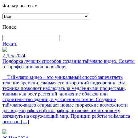
Фильтр по тегам
Поиск
Искать
2 Дек 2024
Подборка лучших способов создания таймлапс-видео. Советы
от профессионалов по выбору
Таймлапс-видео – это уникальный способ запечатлеть
течение времени, сжимая его в короткий видеоролик. Эта
техника позволяет наблюдать за медленными процессами,
такими как рост растений, движение облаков или
строительство зданий, в ускоренном темпе. Создание
таймлапс-видео открывает новые творческие возможности
для видеографов и фотографов, позволяя им по-новому
взглянуть на окружающий мир. Принцип работы таймлапса
основан […]