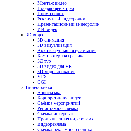
Монтаж видео
Продающее видео
Промо ролик
Рекламный видеоролик
Презентационный видеоролик
ИИ видео
3D видео
3D анимация
3D визуализация
Архитектурная визуализация
Компьютерная графика
3Д тур
3D видео для VR
3D моделирование
VFX
CGI
Видеосъемка
Аэросъемка
Корпоративное видео
Съёмка мероприятий
Репортажная съёмка
Съемка интервью
Промышленная видеосъемка
Видеореклама
Съемка рекламного ролика