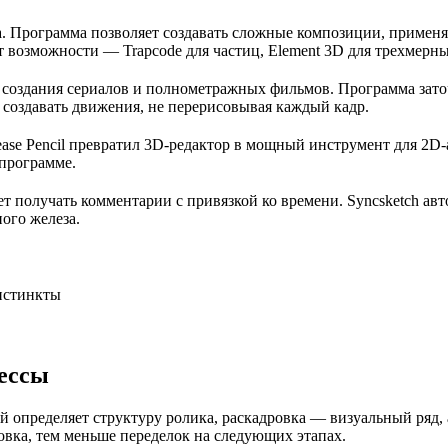
на. Программа позволяет создавать сложные композиции, применя
возможности — Trapcode для частиц, Element 3D для трехмерны
 создания сериалов и полнометражных фильмов. Программа зат
создавать движения, не перерисовывая каждый кадр.
ease Pencil превратил 3D-редактор в мощный инструмент для 2D-
 программе.
ет получать комментарии с привязкой ко времени. Syncsketch а
ого железа.
цессы
 определяет структуру ролика, раскадровка — визуальный ряд,
овка, тем меньше переделок на следующих этапах.