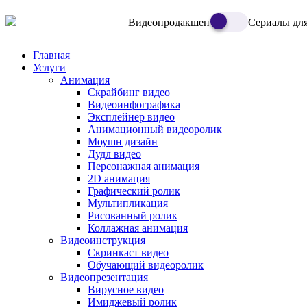
Видеопродакшен
Сериалы для
Главная
Услуги
Анимация
Скрайбинг видео
Видеоинфографика
Эксплейнер видео
Анимационный видеоролик
Моушн дизайн
Дудл видео
Персонажная анимация
2D анимация
Графический ролик
Мультипликация
Рисованный ролик
Коллажная анимация
Видеоинструкция
Скринкаст видео
Обучающий видеоролик
Видеопрезентация
Вирусное видео
Имиджевый ролик