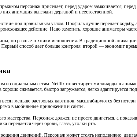
рыжком персонаж приседает, перед ударом замахивается, перед 
з них анимация выглядит дерганой и неестественной.
ействие под правильным углом. Профиль лучше передает ходьбу,
происходящее действие. Надо заметить, хорошие аниматоры част
ипы, но разные техники исполнения. В традиционной анимации
 Первый способ дает больше контроля, второй — экономит врем
ика
м и социальным сетям. Netflix инвестирует миллиарды в анима
а хорошо сжимается, быстро загружается, легко адаптируется под
 весят меньше растровых картинок, масштабируются без потери 
 прямо в мобильные приложения и сайты.
о мастерства. Персонаж должен не просто двигаться, а показыв
ка передается через брови, глаза, уголки рта.
рощения движений. Персонаж может стоять неподвижно, двигая 