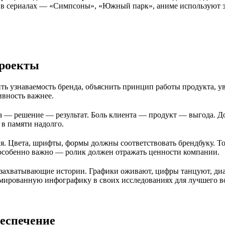
н в сериалах — «Симпсоны», «Южный парк», аниме используют э
проекты
ть узнаваемость бренда, объяснить принцип работы продукта, у
ивность важнее.
 — решение — результат. Боль клиента — продукт — выгода. 
 в памяти надолго.
. Цвета, шрифты, формы должны соответствовать брендбуку. То
 особенно важно — ролик должен отражать ценности компании.
 захватывающие истории. Графики оживают, цифры танцуют, ди
мированную инфографику в своих исследованиях для лучшего в
еспечение