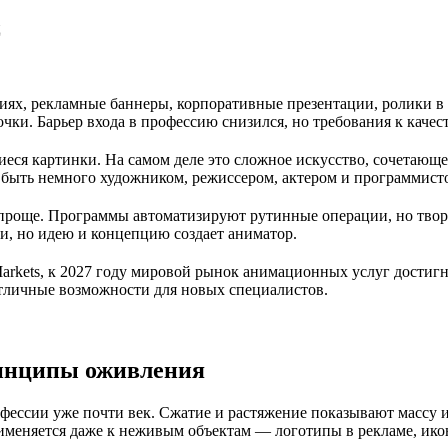
ях, рекламные баннеры, корпоративные презентации, ролики в с
ки. Барьер входа в профессию снизился, но требования к качес
еся картинки. На самом деле это сложное искусство, сочетающ
быть немного художником, режиссером, актером и программист
проще. Программы автоматизируют рутинные операции, но твор
, но идею и концепцию создает аниматор.
arkets, к 2027 году мировой рынок анимационных услуг достигн
тличные возможности для новых специалистов.
инципы оживления
ессии уже почти век. Сжатие и растяжение показывают массу и
именяется даже к неживым объектам — логотипы в рекламе, ико