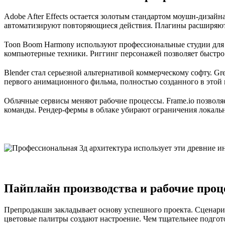
Adobe After Effects остается золотым стандартом моушн-дизай
автоматизируют повторяющиеся действия. Плагины расширяют 
Toon Boom Harmony используют профессиональные студии для
компьютерные техники. Риггинг персонажей позволяет быстро 
Blender стал серьезной альтернативой коммерческому софту. Gr
первого анимационного фильма, полностью созданного в этой
Облачные сервисы меняют рабочие процессы. Frame.io позволя
команды. Рендер-фермы в облаке убирают ограничения локальн
Пайплайн производства и рабочие про
Препродакшн закладывает основу успешного проекта. Сценарий
цветовые палитры создают настроение. Чем тщательнее подгот