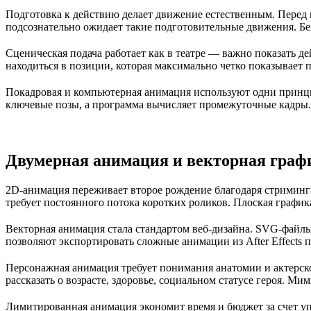
Подготовка к действию делает движение естественным. Перед п
подсознательно ожидает такие подготовительные движения. Бе
Сценическая подача работает как в театре — важно показать д
находиться в позиции, которая максимально четко показывает 
Покадровая и компьютерная анимация используют одни принц
ключевые позы, а программа вычисляет промежуточные кадры.
Двумерная анимация и векторная граф
2D-анимация переживает второе рождение благодаря стриминга
требует постоянного потока коротких роликов. Плоская график
Векторная анимация стала стандартом веб-дизайна. SVG-файлы
позволяют экспортировать сложные анимации из After Effects
Персонажная анимация требует понимания анатомии и актерског
рассказать о возрасте, здоровье, социальном статусе героя. Мими
Лимитированная анимация экономит время и бюджет за счет уп